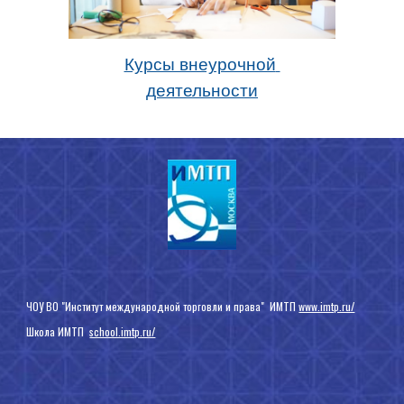
Курсы внеурочной 
деятельности
ЧОУ ВО "Институт международной торговли и права"  ИМТП 
www.imtp.ru/
Школа ИМТП  
school.imtp.ru/